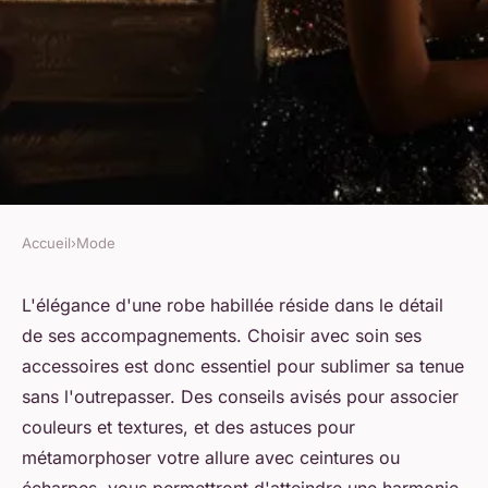
Accueil
›
Mode
MODE
Comment assortir une robe
L'élégance d'une robe habillée réside dans le détail
de ses accompagnements. Choisir avec soin ses
habillée avec des accessoires ?
accessoires est donc essentiel pour sublimer sa tenue
sans l'outrepasser. Des conseils avisés pour associer
Thomas
•
19 avril 2024
•
3 min de lecture
couleurs et textures, et des astuces pour
métamorphoser votre allure avec ceintures ou