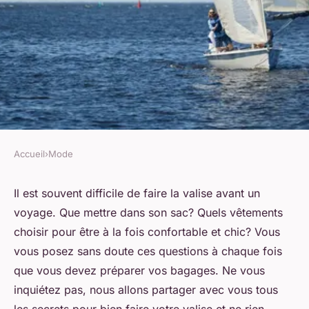
Accueil
›
Mode
MODE
Quels sont les essentiels d'une
Il est souvent difficile de faire la valise avant un
voyage. Que mettre dans son sac? Quels vêtements
garde-robe de voyage?
choisir pour être à la fois confortable et chic? Vous
vous posez sans doute ces questions à chaque fois
Thomas
•
3 janvier 2024
•
5 min de lecture
que vous devez préparer vos bagages. Ne vous
inquiétez pas, nous allons partager avec vous tous