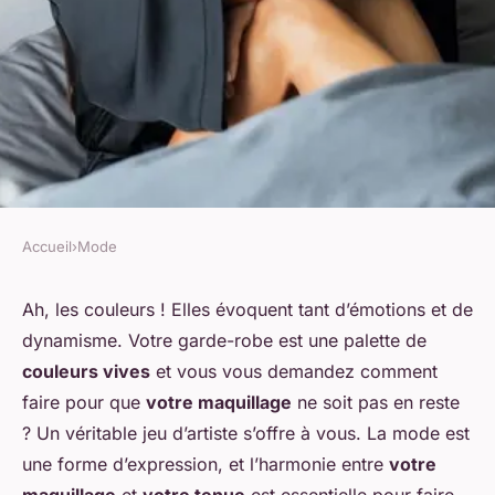
Accueil
›
Mode
MODE
Comment harmoniser votre
Ah, les couleurs ! Elles évoquent tant d’émotions et de
dynamisme. Votre garde-robe est une palette de
maquillage avec des tenues
couleurs vives
et vous vous demandez comment
aux couleurs vives ?
faire pour que
votre maquillage
ne soit pas en reste
? Un véritable jeu d’artiste s’offre à vous. La mode est
Thomas
•
28 décembre 2023
•
5 min de lecture
une forme d’expression, et l’harmonie entre
votre