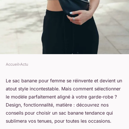
Accueil
›
Actu
ACTU
Sac banane pour femme :
Le sac banane pour femme se réinvente et devient un
atout style incontestable. Mais comment sélectionner
conseils pour choisir le
le modèle parfaitement aligné à votre garde-robe ?
modèle adapté à votre style !
Design, fonctionnalité, matière : découvrez nos
conseils pour choisir un sac banane tendance qui
Pierre
•
9 mars 2024
•
3 min de lecture
sublimera vos tenues, pour toutes les occasions.