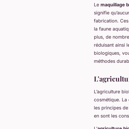
Le
maquillage b
signifie qu’aucu
fabrication. Ce
la faune aquati
plus, de nombre
réduisant ainsi 
biologiques, vou
méthodes durable
L’agricult
L’agriculture bi
cosmétique. La 
les principes de
en sont les con
L’
agriculture bi