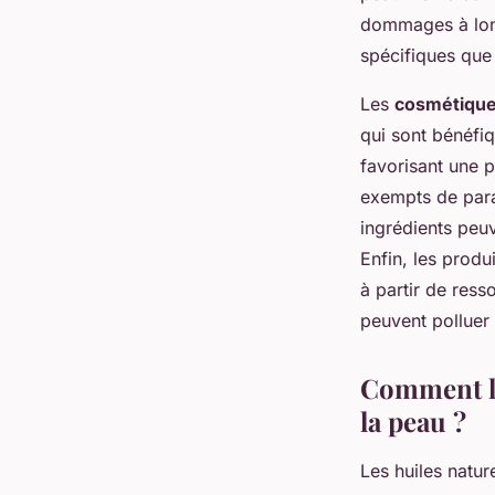
dommages à long
spécifiques que 
Les
cosmétique
qui sont bénéfiq
favorisant une p
exempts de para
ingrédients peuv
Enfin, les produ
à partir de res
peuvent polluer l’
Comment le
la peau ?
Les huiles natur