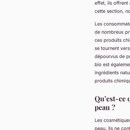
Lucie
•
28 décembre 2023
•
6 min de lecture
effet, ils offr
cette section, n
Les consommateu
de nombreux pro
ces produits chi
se tournent vers
dépourvus de pr
bio est égalemen
ingrédients natu
produits chimiq
Qu’est-ce 
peau ?
Les cosmétiques
peau. Ils ne co