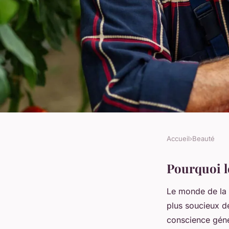
Accueil
›
Beauté
BEAUTÉ
Quels sont les avan
Pourquoi le
Le monde de la 
maquillage biologiq
plus soucieux de
conscience géné