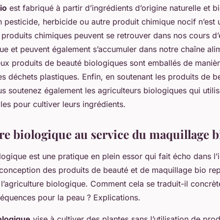
io
est fabriqué à partir d’ingrédients d’origine naturelle et 
n pesticide, herbicide ou autre produit chimique nocif n’est u
s produits chimiques peuvent se retrouver dans nos cours d’
que et peuvent également s’accumuler dans notre chaîne ali
ux produits de beauté biologiques sont emballés de maniè
les déchets plastiques. Enfin, en soutenant les produits de b
s soutenez également les agriculteurs biologiques qui utili
s pour cultiver leurs ingrédients.
ure biologique au service du maquillage b
ologique est une pratique en plein essor qui fait écho dans l’
conception des produits de beauté et de maquillage bio rep
 l’agriculture biologique. Comment cela se traduit-il concrè
séquences pour la peau ? Explications.
ologique
vise à cultiver des plantes sans l’utilisation de pro