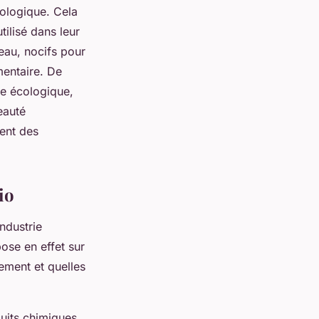
biologique. Cela
tilisé dans leur
eau, nocifs pour
mentaire. De
re écologique,
eauté
sent des
io
industrie
ose en effet sur
tement et quelles
duits chimiques