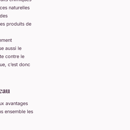
ces naturelles
 des
des produits de
lement
se aussi le
te contre le
ue, c’est donc
peau
eux avantages
ns ensemble les