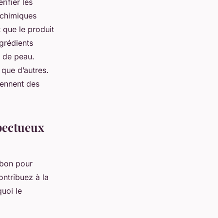
rifier les
 chimiques
t que le produit
ngrédients
e de peau.
 que d’autres.
iennent des
spectueux
 bon pour
ontribuez à la
uoi le