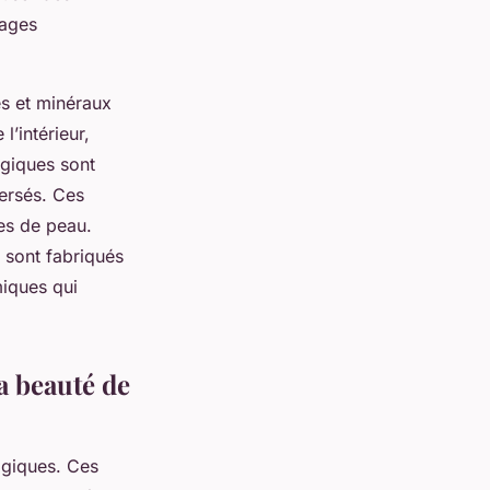
tages
es et minéraux
l’intérieur,
ogiques sont
ersés. Ces
mes de peau.
s sont fabriqués
miques qui
a beauté de
logiques. Ces