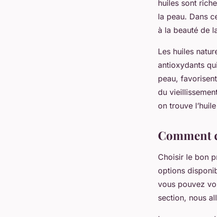
huiles sont rich
la peau. Dans ce
à la beauté de l
Les
huiles natur
antioxydants qui
peau, favorisent
du vieillissemen
on trouve l’huile
Comment ch
Choisir le bon 
options disponib
vous pouvez vou
section, nous a