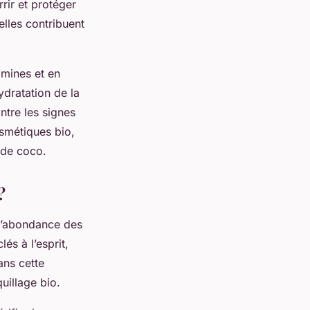
rrir et protéger
elles contribuent
amines et en
ydratation de la
ntre les signes
osmétiques bio,
e de coco.
?
 l’abondance des
és à l’esprit,
ans cette
uillage bio.