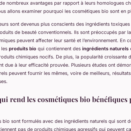
ent de nombreux avantages par rapport à leurs homologues c
ous allons examiner pourquoi les cosmétiques bio sont en pl
rs sont devenus plus conscients des ingrédients toxiques
duits de beauté conventionnels. Ils sont préoccupés par l
miques peuvent affecter leur santé et l’environnement. En c
 les
produits bio
qui contiennent des
ingrédients naturels
e
oduits chimiques nocifs. De plus, la popularité croissante
t due à leur efficacité prouvée. Plusieurs études ont démon
rels peuvent fournir les mêmes, voire de meilleurs, résultats
ues.
qui rend les cosmétiques bio bénéfiques 
 bio sont formulés avec des ingrédients naturels qui sont d
ntiennent pas de produits chimiques agressifs qui peuvent c